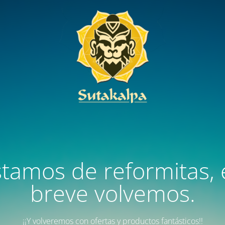
stamos de reformitas, 
breve volvemos.
¡¡Y volveremos con ofertas y productos fantásticos!!